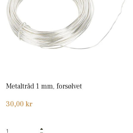
Metaltråd 1 mm, forsølvet
Normalpris
30,00 kr
+
−