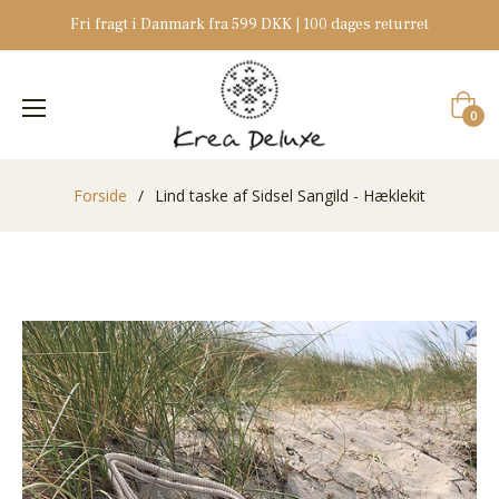
Fri fragt i Danmark fra 599 DKK | 100 dages returret
Indkøb
0
Forside
/
Lind taske af Sidsel Sangild - Hæklekit