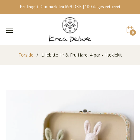
Fri fragt i Danmark fra 599 DKK | 100 dages returret
Indkøb
0
Forside
/
Lillebitte Hr & Fru Hare, 4 par - Hæklekit