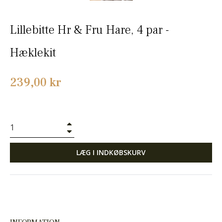
Lillebitte Hr & Fru Hare, 4 par -
Hæklekit
Normalpris
239,00 kr
+
−
LÆG I INDKØBSKURV