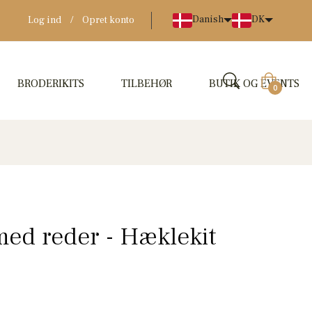
Danish
DK
Log ind
/
Opret konto
BRODERIKITS
TILBEHØR
BUTIK OG EVENTS
Indkøbskur
0
med reder - Hæklekit