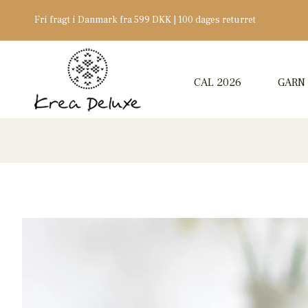
Fri fragt i Danmark fra 599 DKK | 100 dages returret
CAL 2026
GARN