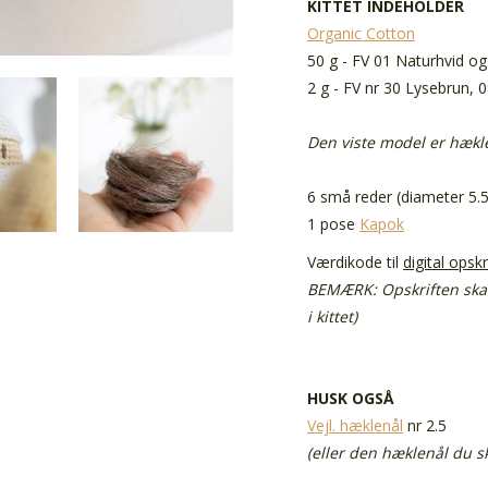
KITTET INDEHOLDER
Organic Cotton
50 g - FV 01 Naturhvid og
2 g - FV nr 30 Lysebrun, 
Den viste model er hækle
6 små reder (diameter 5.5
1 pose
Kapok
Værdikode til
digital opskr
BEMÆRK: Opskriften ska
i kittet)
HUSK OGSÅ
Vejl. hæklenål
nr 2.5
(eller den hæklenål du s