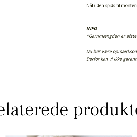
Nål uden spids til monter
INFO
*Garnmængden er afstemt
Du bør være opmærksom p
Derfor kan vi ikke garan
elaterede produkt