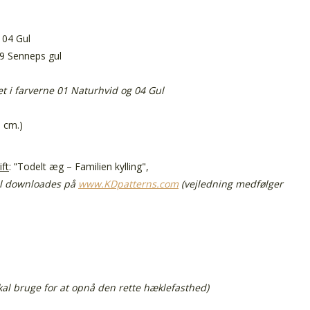
 04 Gul
09 Senneps gul
t i farverne 01 Naturhvid og 04 Gul
 cm.)
ift
: ”Todelt æg – Familien kylling",
l downloades på
www.KDpatterns.com
(vejledning medfølger
kal bruge for at opnå den rette hæklefasthed)