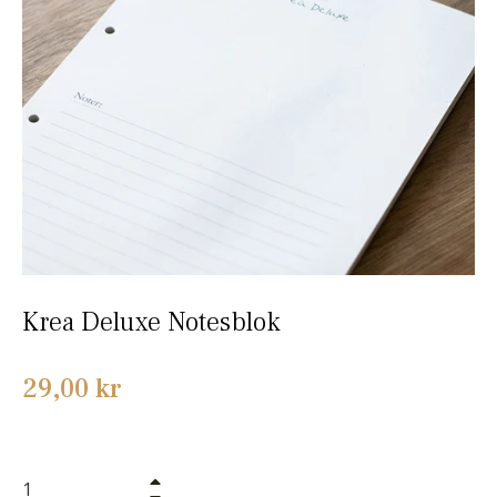
Krea Deluxe Notesblok
Normalpris
29,00 kr
+
−