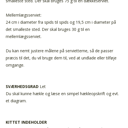
smalleste sted. Der skal bruges 75 g til en dækkeserviet.
Mellemlægsserviet:
24 cm i diameter fra spids til spids og 19,5 cm i diameter på
det smalleste sted. Der skal bruges 30 g til en
mellemlægsserviet.
Du kan nemt justere målene på servietterne, så de passer
præcis til det, du vil bruge dem til, ved at undlade eller tilføje
omgange.
SVÆRHEDSGRAD
Let
Du skal kunne hækle og læse en simpel hækleopskrift og evt.
et diagram.
KITTET INDEHOLDER