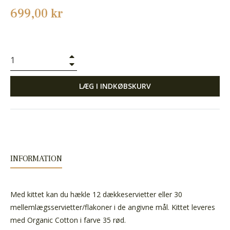
Normalpris
699,00 kr
+
−
LÆG I INDKØBSKURV
INFORMATION
Med kittet kan du hækle 12 dækkeservietter eller 30
mellemlægsservietter/flakoner i de angivne mål.
Kittet leveres
med Organic Cotton i farve 35 rød.