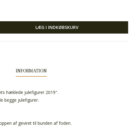
LÆG I INDKØBSKURV
INFORMATION
ts hæklede julefigurer 2019".
e begge julefigurer.
oppen af geviret til bunden af foden.