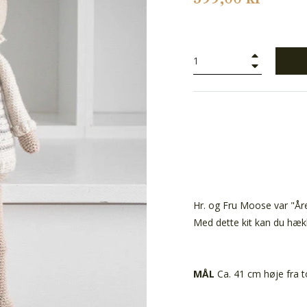
+
−
Hr. og Fru Moose var "Åre
Med dette kit kan du hækl
MÅL
Ca. 41 cm høje fra t