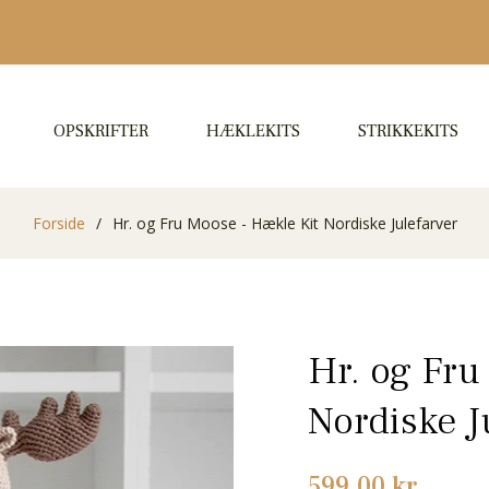
OPSKRIFTER
HÆKLEKITS
STRIKKEKITS
Forside
/
Hr. og Fru Moose - Hækle Kit Nordiske Julefarver
Hr. og Fru
Nordiske J
Normalpris
599,00 kr