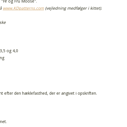
n "Hr og Fru Moose".
på
www.KDpatterns.com
(vejledning medfølger i kittet).
æske
3,5 og 4,0
ing
efter den hæklefasthed, der er angivet i opskriften.
net.