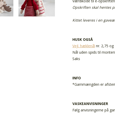
Værdikode til e-opskrifte
Opskriften skal hentes 
Kittet leveres i en gave
HUSK OGSÅ
Vejl. hæklenål
nr. 2,75 og 
Nål uden spids til monter
Saks
INFO
*Garnmængden er afstemt 
VASKEANVISNINGER
Følg anvisningerne på gar