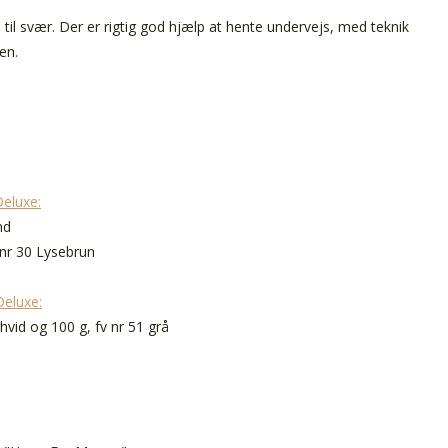
til svær. Der er rigtig god hjælp at hente undervejs, med teknik
ten.
Deluxe:
nd
 nr 30 Lysebrun
Deluxe:
rhvid og 100 g, fv nr 51 grå