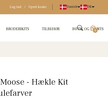
Danish
DK
Log ind
/
Opret konto
BRODERIKITS
TILBEHØR
BUTIK OG EVENTS
Indkøbskur
0
 Moose - Hækle Kit
ulefarver