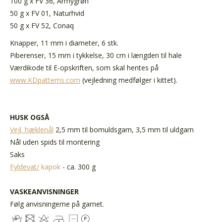
100 g x FV 36, Armygrøn
50 g x FV 01, Naturhvid
50 g x FV 52, Conaq
Knapper, 11 mm i diameter, 6 stk.
Piberenser, 15 mm i tykkelse, 30 cm i længden til hale
Værdikode til E-opskriften
, som skal hentes på
www.KDpatterns.com
(vejledning medfølger i kittet).
HUSK OGSÅ
Vejl. hæklenål
2,5 mm til bomuldsgarn, 3,5 mm til uldgarn
Nål uden spids til montering
Saks
Fyldevat/
kapok
- ca. 300 g
VASKEANVISNINGER
Følg anvisningerne på garnet.