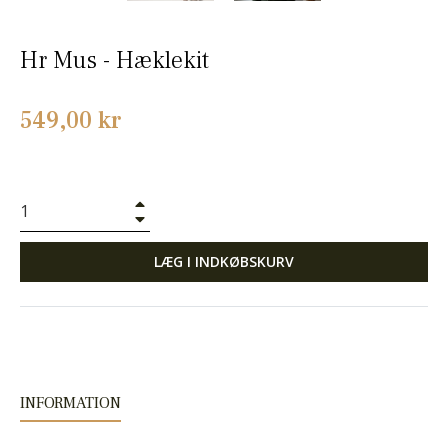
Hr Mus - Hæklekit
Normalpris
549,00 kr
+
−
LÆG I INDKØBSKURV
INFORMATION