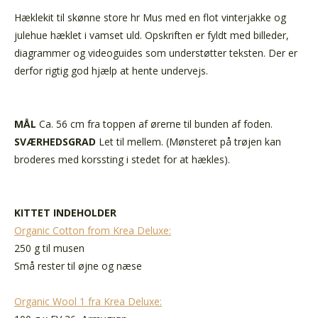
Hæklekit til skønne store hr Mus med en flot vinterjakke og
julehue hæklet i vamset uld. Opskriften er fyldt med billeder,
diagrammer og videoguides som understøtter teksten. Der er
derfor rigtig god hjælp at hente undervejs.
MÅL
Ca. 56 cm fra toppen af ørerne til bunden af foden.
SVÆRHEDSGRAD
Let til mellem. (Mønsteret på trøjen kan
broderes med korssting i stedet for at hækles).
KITTET INDEHOLDER
Organic Cotton from Krea Deluxe:
250 g til musen
Små rester til øjne og næse
Organic Wool 1 fra Krea Deluxe: