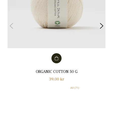
ORGANIC COTTON 50 G
Normalpris
39,00 kr
All (71)