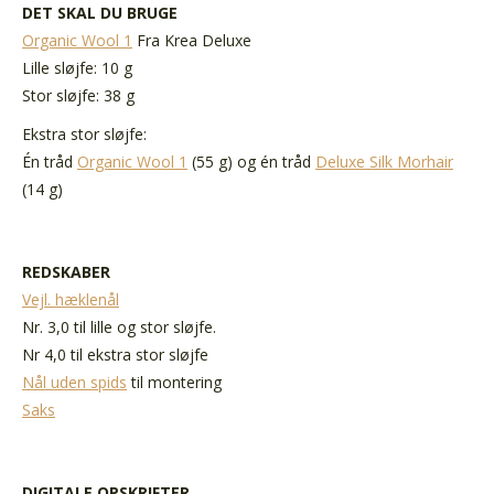
DET SKAL DU BRUGE
Organic Wool 1
Fra Krea Deluxe
Lille sløjfe: 10 g
Stor sløjfe: 38 g
Ekstra stor sløjfe:
Én tråd
Organic Wool 1
(55 g) og én tråd
Deluxe Silk Morhair
(14 g)
REDSKABER
Vejl. hæklenål
Nr. 3,0 til lille og stor sløjfe.
Nr 4,0 til ekstra stor sløjfe
Nål uden spids
til montering
Saks
DIGITALE OPSKRIFTER