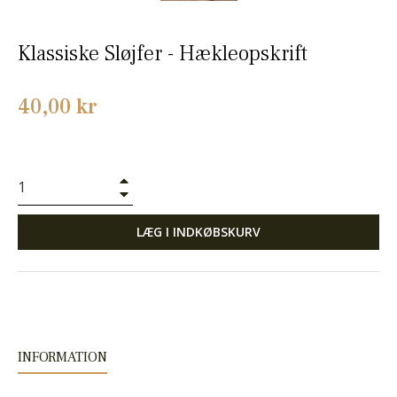
Klassiske Sløjfer - Hækleopskrift
Normalpris
40,00 kr
+
−
LÆG I INDKØBSKURV
INFORMATION