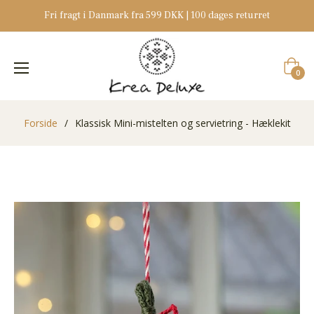
Fri fragt i Danmark fra 599 DKK | 100 dages returret
Indkøb
0
Forside
/
Klassisk Mini-mistelten og servietring - Hæklekit