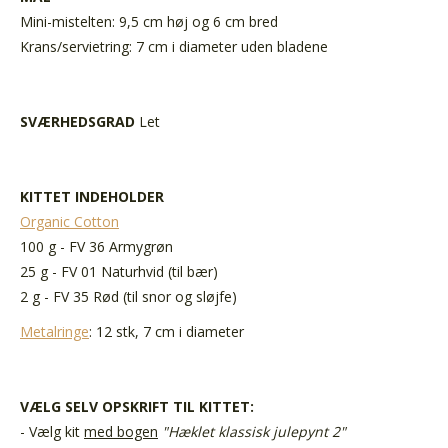
Mini-mistelten: 9,5 cm høj og 6 cm bred
Krans/servietring: 7 cm i diameter uden bladene
SVÆRHEDSGRAD
Let
KITTET INDEHOLDER
Organic Cotton
100 g - FV 36 Armygrøn
25 g - FV 01 Naturhvid (til bær)
2 g - FV 35 Rød (til snor og sløjfe)
Metalringe
: 12 stk, 7 cm i diameter
VÆLG SELV O
PSKRIFT TIL KITTET:
- Vælg kit
med bogen
"Hæklet klassisk julepynt 2"