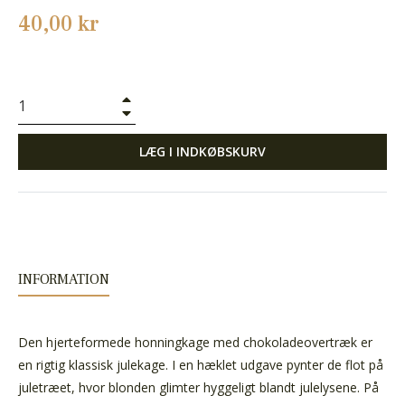
Normalpris
40,00 kr
+
−
LÆG I INDKØBSKURV
INFORMATION
Den hjerteformede honningkage med chokoladeovertræk er
en rigtig klassisk julekage. I en hæklet udgave pynter de flot på
juletræet, hvor blonden glimter hyggeligt blandt julelysene. På