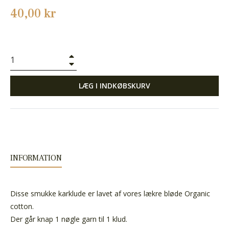
Normalpris
40,00 kr
+
−
LÆG I INDKØBSKURV
INFORMATION
Disse smukke karklude er lavet af vores lækre bløde Organic
cotton.
Der går knap 1 nøgle garn til 1 klud.