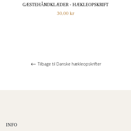
GÆSTEHÅNDKLÆDER - HÆKLEOPSKRIFT
Normalpris
30,00 kr
Tilbage til Danske hækleopskrifter
INFO