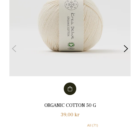
ORGANIC COTTON 50 G
Normalpris
39,00 kr
All (71)