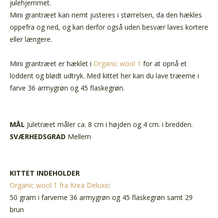
julehjemmet.
Mini grantræet kan nemt justeres i størrelsen, da den hækles
oppefra og ned, og kan derfor også uden besvær laves kortere
eller længere.
Mini grantræet er hæklet i
Organic wool 1
for at opnå et
loddent og blødt udtryk. Med kittet her kan du lave træerne i
farve 36 armygrøn og 45 flaskegrøn.
MÅL
Juletræet måler ca. 8 cm i højden og 4 cm. i bredden.
SVÆRHEDSGRAD
Mellem
KITTET INDEHOLDER
Organic wool 1 fra Krea Deluxe
:
50 gram i farverne 36 armygrøn og 45 flaskegrøn samt 29
brun