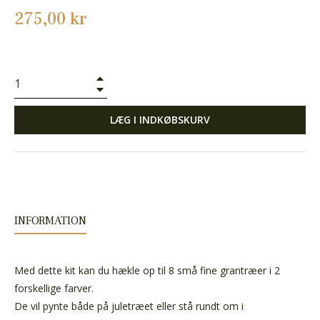
Normalpris
275,00 kr
+
−
LÆG I INDKØBSKURV
INFORMATION
Med dette kit kan du hækle op til 8 små fine grantræer i 2
forskellige farver.
De vil pynte både på juletræet eller stå rundt om i