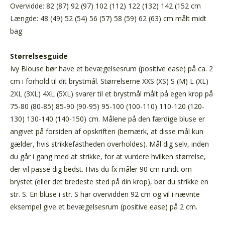
Overvidde: 82 (87) 92 (97) 102 (112) 122 (132) 142 (152 cm
Længde: 48 (49) 52 (54) 56 (57) 58 (59) 62 (63) cm målt midt
bag
Størrelsesguide
Ivy Blouse bør have et bevægelsesrum (positive ease) på ca. 2
cm i forhold til dit brystmål. Størrelserne XXS (XS) S (M) L (XL)
2XL (3XL) 4XL (5XL) svarer til et brystmål målt på egen krop på
75-80 (80-85) 85-90 (90-95) 95-100 (100-110) 110-120 (120-
130) 130-140 (140-150) cm. Målene på den færdige bluse er
angivet på forsiden af opskriften (bemærk, at disse mål kun
gælder, hvis strikkefastheden overholdes). Mål dig selv, inden
du går i gang med at strikke, for at vurdere hvilken størrelse,
der vil passe dig bedst. Hvis du fx måler 90 cm rundt om
brystet (eller det bredeste sted på din krop), bør du strikke en
str. S. En bluse i str. S har overvidden 92 cm og vil i nævnte
eksempel give et bevægelsesrum (positive ease) på 2 cm.