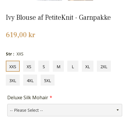
Ivy Blouse af PetiteKnit - Garnpakke
Normalpris
619,00 kr
Str :
XXS
XXS
XS
S
M
L
XL
2XL
3XL
4XL
5XL
Deluxe Silk Mohair