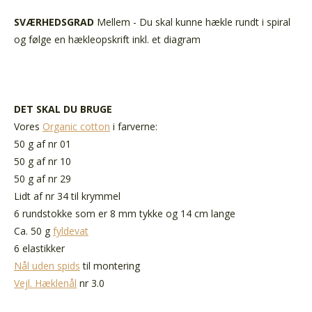
SVÆRHEDSGRAD
Mellem - Du skal kunne hækle rundt i spiral
og følge en hækleopskrift inkl. et diagram
DET SKAL DU BRUGE
Vores
Organic cotton
i farverne:
50 g af nr 01
50 g af nr 10
50 g af nr 29
Lidt af nr 34 til krymmel
6 rundstokke som er 8 mm tykke og 14 cm lange
Ca. 50 g
fyldevat
6 elastikker
Nål uden spids
til montering
Vejl. Hæklenål
nr 3.0