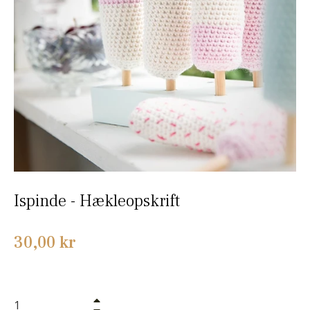
Ispinde - Hækleopskrift
Normalpris
30,00 kr
+
−