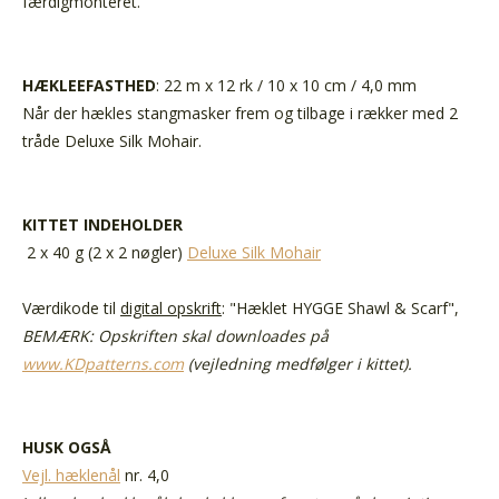
færdigmonteret.
HÆKLEEFASTHED
: 22 m x 12 rk / 10 x 10 cm / 4,0 mm
Når der hækles stangmasker frem og tilbage i rækker med 2
tråde Deluxe Silk Mohair.
KITTET INDEHOLDER
2 x 40 g (2 x 2 nøgler)
Deluxe Silk Mohair
Værdikode til
digital opskrift
: "Hæklet HYGGE Shawl & Scarf",
BEMÆRK: Opskriften skal downloades på
www.KDpatterns.com
(vejledning medfølger i kittet).
HUSK OGSÅ
Vejl. hæklenål
nr. 4,0