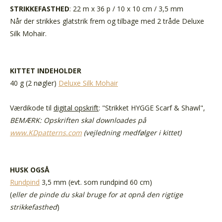
STRIKKEFASTHED
: 22 m x 36 p / 10 x 10 cm / 3,5 mm
Når der strikkes glatstrik frem og tilbage med 2 tråde Deluxe
Silk Mohair.
KITTET INDEHOLDER
40 g (2 nøgler)
Deluxe Silk Mohair
Værdikode til
digital opskrift
: "Strikket HYGGE Scarf & Shawl",
BEMÆRK: Opskriften skal downloades på
www.KDpatterns.com
(vejledning medfølger i kittet)
HUSK OGSÅ
Rundpind
3,5 mm (evt. som rundpind 60 cm)
(
eller de pinde du skal bruge for at opnå den rigtige
strikkefasthed
)