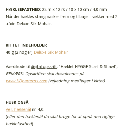
HÆKLEEFASTHED
: 22 m x 12 rk / 10 x 10 cm / 4,0 mm
Når der hækles stangmasker frem og tilbage i rækker med 2
tråde Deluxe Silk Mohair.
KITTET INDEHOLDER
40 g (2 nøgler)
Deluxe Silk Mohair
Værdikode til
digital opskrift
: "Hæklet HYGGE Scarf & Shawl",
BEMÆRK: Opskriften skal downloades på
www.KDpatterns.com
(vejledning medfølger i kittet).
HUSK OGSÅ
Vejl. hæklenål
nr. 4,0.
(
eller den hæklenål du skal bruge for at opnå den rigtige
hæklefasthed
)