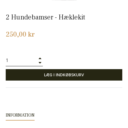
2 Hundebamser - Hæklekit
Normalpris
250,00 kr
+
−
LÆG I INDKØBSKURV
INFORMATION