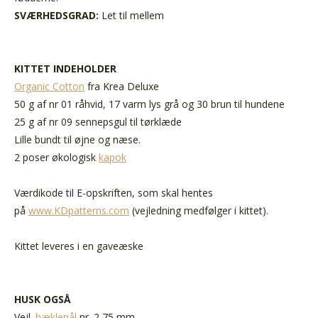
SVÆRHEDSGRAD:
Let til mellem
KITTET INDEHOLDER
Organic Cotton
fra Krea Deluxe
50 g af nr 01 råhvid, 17 varm lys grå og 30 brun til hundene
25 g af nr 09 sennepsgul til tørklæde
Lille bundt til øjne og næse.
2 poser økologisk
kapok
Værdikode til E-opskriften, som skal hentes
på
www.KDpatterns.com
(vejledning medfølger i kittet).
Kittet leveres i en gaveæske
HUSK OGSÅ
Vejl.
hæklenål
nr. 2,75 mm