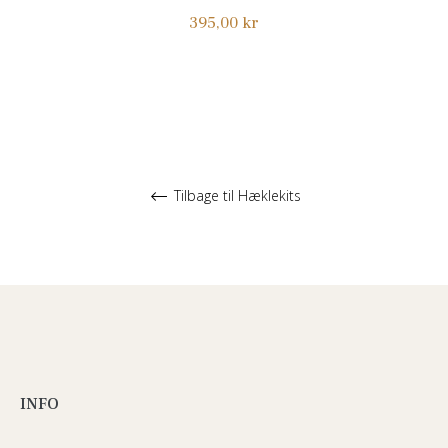
Normalpris
395,00 kr
Tilbage til Hæklekits
INFO