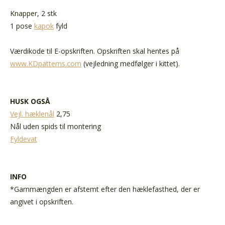
Knapper, 2 stk
1 pose
kapok
fyld
Værdikode til E-opskriften. Opskriften skal hentes på
www.KDpatterns.com
(vejledning medfølger i kittet).
HUSK OGSÅ
Vejl. hæklenål
2,75
Nål uden spids til montering
Fyldevat
INFO
*Garnmængden er afstemt efter den hæklefasthed, der er
angivet i opskriften.