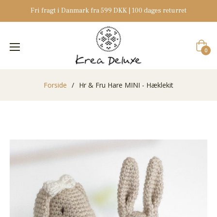
Fri fragt i Danmark fra 599 DKK | 100 dages returret
Indkøb
0
Forside
/
Hr & Fru Hare MINI - Hæklekit