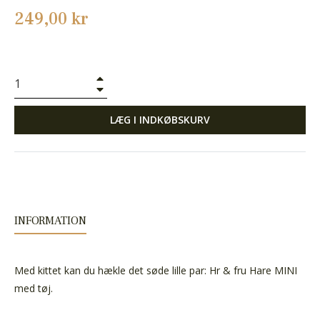
Normalpris
249,00 kr
+
−
LÆG I INDKØBSKURV
INFORMATION
Med kittet kan du hækle det søde lille par: Hr & fru Hare MINI
med tøj.