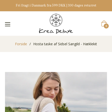
Fri fragt i Danmark fra 599 DKK | 100 dages returret
Indkøb
0
Forside
/
Hosta taske af Sidsel Sangild - Hæklekit