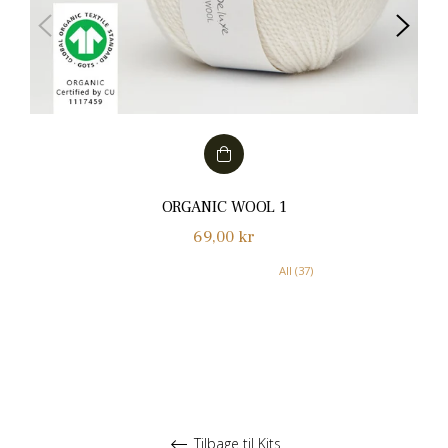
ORGANIC WOOL 1
Normalpris
69,00 kr
All (37)
Tilbage til Kits