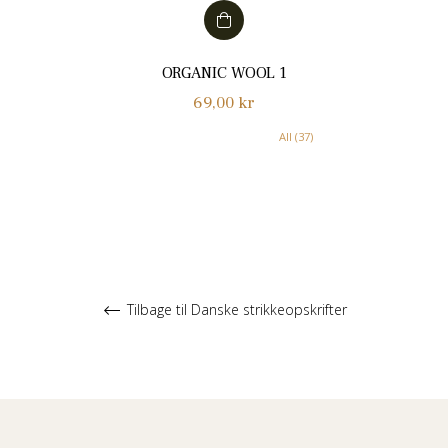
ORGANIC WOOL 1
Normalpris
69,00 kr
All (37)
Tilbage til Danske strikkeopskrifter