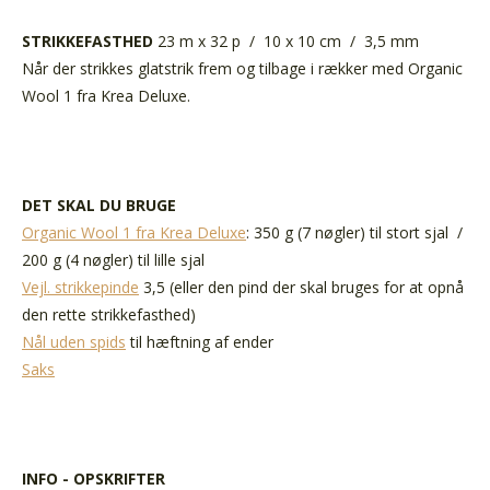
STRIKKEFASTHED
23 m x 32 p
/
10 x 10 cm
/
3,5 mm
Når der strikkes glatstrik frem og tilbage i rækker med Organic
Wool 1 fra Krea Deluxe.
DET SKAL DU BRUGE
Organic Wool 1 fra Krea Deluxe
: 350 g (7 nøgler) til stort sjal
/
200 g (4 nøgler) til lille sjal
Vejl. strikkepinde
3,5 (eller den pind der skal bruges for at opnå
den rette strikkefasthed)
Nål uden spids
til hæftning af ender
Saks
INFO - OPSKRIFTER