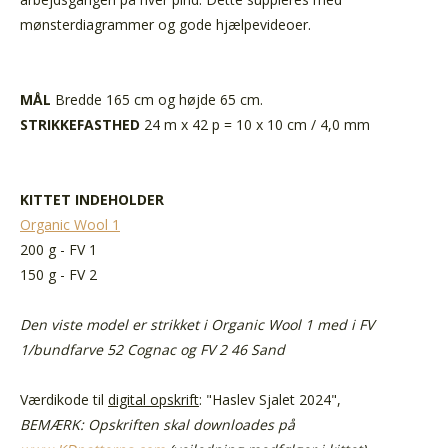
mønsterdiagrammer og gode hjælpevideoer.
MÅL
Bredde 165 cm og højde 65 cm.
STRIKKEFASTHED
24 m x 42 p = 10 x 10 cm / 4,0 mm
KITTET INDEHOLDER
Organic Wool 1
200 g - FV 1
150 g - FV 2
Den viste model er strikket i Organic Wool 1 med i FV
1/bundfarve 52 Cognac og FV 2 46 Sand
Værdikode til
digital opskrift
: "Haslev Sjalet 2024",
BEMÆRK: Opskriften skal downloades på