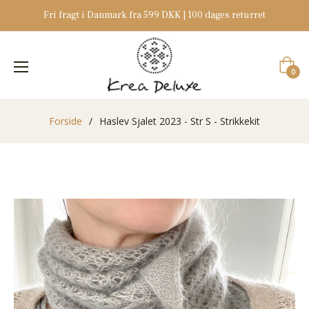
Fri fragt i Danmark fra 599 DKK | 100 dages returret
Indkøb
0
Forside
/
Haslev Sjalet 2023 - Str S - Strikkekit