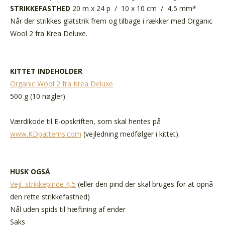
STRIKKEFASTHED
20 m x 24 p / 10 x 10 cm / 4,5 mm*
Når der strikkes glatstrik frem og tilbage i rækker med Organic
Wool 2 fra Krea Deluxe.
KITTET INDEHOLDER
Organic Wool 2 fra Krea Deluxe
500 g (10 nøgler)
Værdikode til E-opskriften, som skal hentes på
www.KDpatterns.com
(vejledning medfølger i kittet).
HUSK OGSÅ
Vejl. strikkepinde 4,5
(eller den pind der skal bruges for at opnå
den rette strikkefasthed)
Nål uden spids til hæftning af ender
Saks