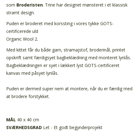
som
Broderisten
.
Trine har designet mønsteret
i e
t klassisk
stramt design.
Puden er broderet med korssting i vores tykke GOTS-
certificerede uld
Organic Wool 2
.
Med kittet får du både garn, stramajstof, broderinål, printet
opskrift samt færdigsyet bagbeklædning med monteret lynlås.
Bagbeklædningen er syet i lækkert lyst GOTS-certificeret
kanvas med påsyet lynlås.
Puden er dermed super nem at montere, når du er færdig med
at brodere forstykket.
MÅL
40 x 40 cm
SVÆRHEDSGRAD
Let - Et godt begynderprojekt