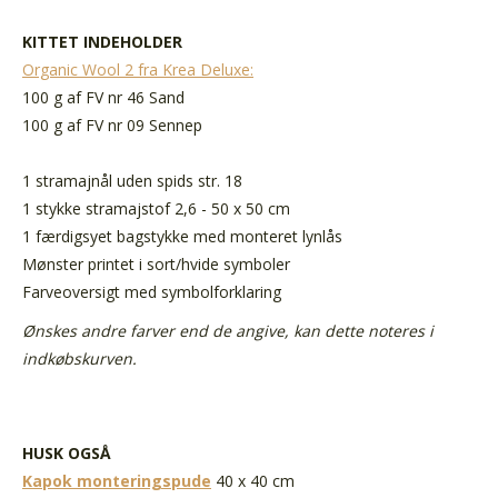
KITTET INDEHOLDER
Organic Wool 2 fra Krea Deluxe:
100 g af FV nr 46 Sand
100 g af FV nr 09 Sennep
1 stramajnål uden spids str. 18
1 stykke stramajstof 2,6 - 50 x 50 cm
1 færdigsyet bagstykke med monteret lynlås
Mønster printet i sort/hvide symboler
Farveoversigt med symbolforklaring
Ønskes andre farver end de angive, kan dette noteres i
indkøbskurven.
HUSK OGSÅ
Kapok monteringspude
40 x 40 cm