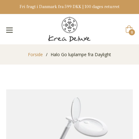
Fri fragt i Danmark fra 599 DKK | 100 dages returret
Indkøb
0
Forside
/
Halo Go luplampe fra Daylight