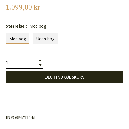
Normalpris
1.099,00 kr
Størrelse :
Med bog
Med bog
Uden bog
+
−
LÆG I INDKØBSKURV
INFORMATION