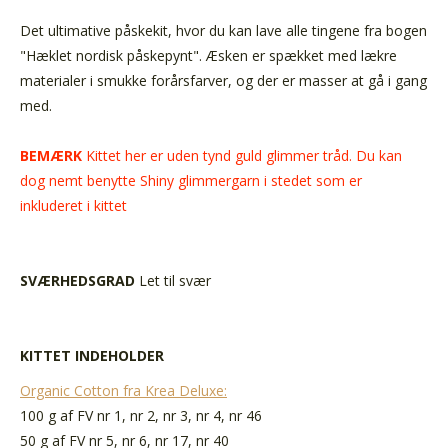
Det ultimative påskekit, hvor du kan lave alle tingene fra bogen
"Hæklet nordisk påskepynt". Æsken er spækket med lækre
materialer i smukke forårsfarver, og der er masser at gå i gang
med.
BEMÆRK
Kittet her er uden tynd guld glimmer tråd. Du kan
dog nemt benytte Shiny glimmergarn i stedet som er
inkluderet i kittet
SVÆRHEDSGRAD
Let til svær
KITTET INDEHOLDER
Organic Cotton fra Krea Deluxe:
100 g af FV nr 1, nr 2, nr 3, nr 4, nr 46
50 g af FV nr 5, nr 6, nr 17, nr 40