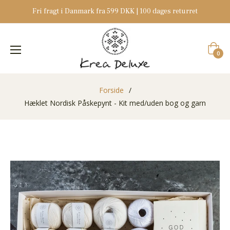
Fri fragt i Danmark fra 599 DKK | 100 dages returret
Indkøb
0
Forside
/
Hæklet Nordisk Påskepynt - Kit med/uden bog og garn