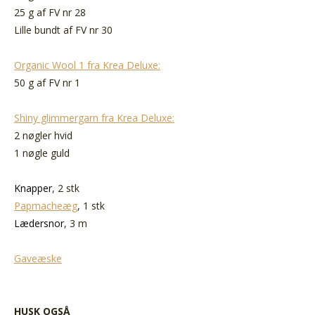
25 g af FV nr 28
Lille bundt af FV nr 30
Organic Wool 1 fra Krea Deluxe:
50 g af FV nr 1
Shiny glimmergarn fra Krea Deluxe:
2 nøgler hvid
1 nøgle guld
Knapper
, 2 stk
Papmacheæg
, 1 stk
Lædersnor
, 3 m
Gaveæske
HUSK OGSÅ