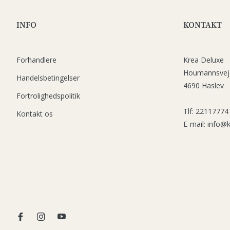
INFO
KONTAKT
Forhandlere
Krea Deluxe
Houmannsvej
Handelsbetingelser
4690 Haslev
Fortrolighedspolitik
Tlf: 22117774
Kontakt os
E-mail: info@
Fb
Ins
You