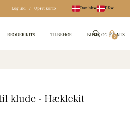
Danish
DK
Log ind
/
Opret konto
BRODERIKITS
TILBEHØR
BUTIK OG EVENTS
Indkøbskur
0
il klude - Hæklekit