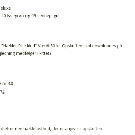
Deluxe
d, 40 lysegrøn og 09 sennepsgul
n "Hæklet Rille klud" Værdi 30 kr. Opskriften skal downloades på
edning medfølger i kittet)
e nr 3.0
ing
efter den hæklefasthed, der er angivet i opskriften.