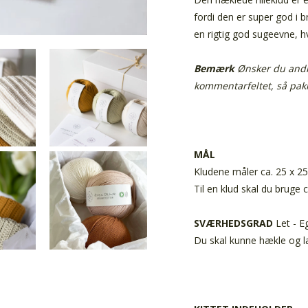
fordi den er super god i 
en rigtig god sugeevne, h
Bemærk
Ønsker du andr
kommentarfeltet, så pakke
MÅL
Kludene måler ca. 25 x 2
Til en klud skal du bruge 
SVÆRHEDSGRAD
Let - E
Du skal kunne hækle og l