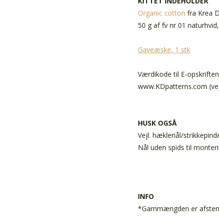
KITTET INDEHOLDER
Organic cotton
fra Krea 
50 g af fv nr 01 naturhvi
Gaveæske, 1 stk
Værdikode til E-opskrifte
www.KDpatterns.com (vejl
HUSK OGSÅ
Vejl. hæklenål/strikkepind
Nål uden spids til monter
INFO
*Garnmængden er afstemt 