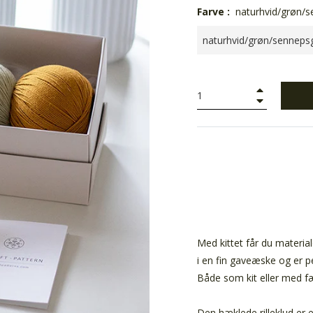
Farve :
naturhvid/grøn/s
+
−
Med kittet får du material
i en fin gaveæske og er 
Både som kit eller med fæ
Den hæklede rilleklud er 