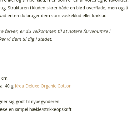
brug. Strukturen i kluden sikrer både en blød overflade, men også
vad enten du bruger dem som vaskeklud eller karklud.
e farver, er du velkommen til at notere farvenumre i
r vi dem til dig i stedet.
5 cm.
ca. 40 g
Krea Deluxe Organic Cotton
gner sig godt til nybegynderen
æse en simpel hækle/strikkeopskrift