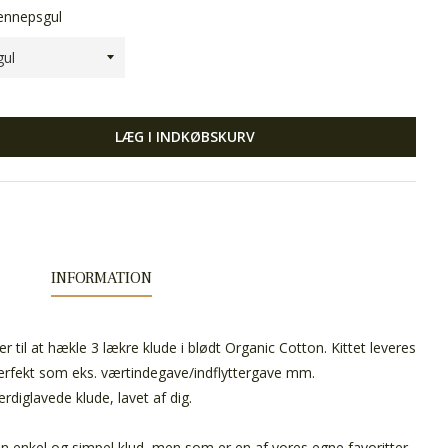
ennepsgul
LÆG I INDKØBSKURV
INFORMATION
er til at hækle 3 lækre klude i blødt Organic Cotton. Kittet leveres
perfekt som eks. værtindegave/indflyttergave mm.
rdiglavede klude, lavet af dig.
en enkel og simpel klud, men som er en af vores egne favoritter,