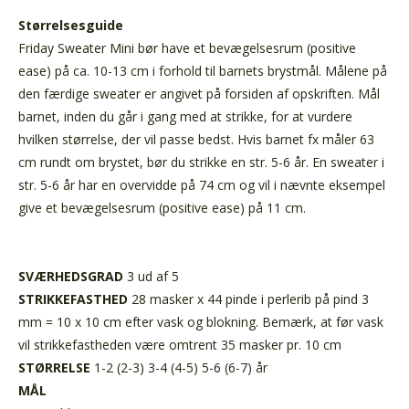
Størrelsesguide
Friday Sweater Mini bør have et bevægelsesrum (positive
ease) på ca. 10-13 cm i forhold til barnets brystmål. Målene på
den færdige sweater er angivet på forsiden af opskriften. Mål
barnet, inden du går i gang med at strikke, for at vurdere
hvilken størrelse, der vil passe bedst. Hvis barnet fx måler 63
cm rundt om brystet, bør du strikke en str. 5-6 år. En sweater i
str. 5-6 år har en overvidde på 74 cm og vil i nævnte eksempel
give et bevægelsesrum (positive ease) på 11 cm.
SVÆRHEDSGRAD
3 ud af 5
STRIKKEFASTHED
28 masker x 44 pinde i perlerib på pind 3
mm = 10 x 10 cm efter vask og blokning. Bemærk, at før vask
vil strikkefastheden være omtrent 35 masker pr. 10 cm
STØRRELSE
1-2 (2-3) 3-4 (4-5) 5-6 (6-7) år
MÅL