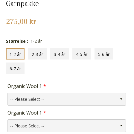
Garnpakke
Normalpris
275,00 kr
Størrelse :
1-2 år
1-2 år
2-3 år
3-4 år
4-5 år
5-6 år
6-7 år
Organic Wool 1
Organic Wool 1