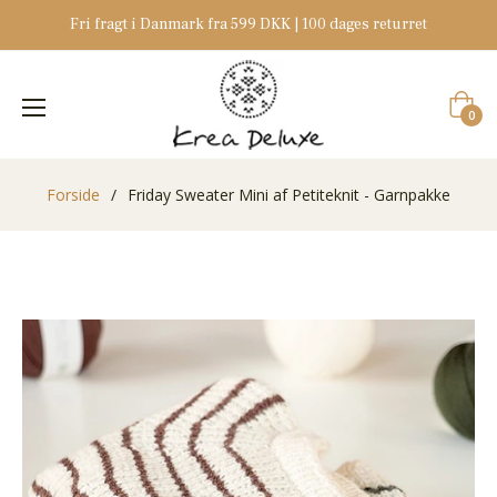
Fri fragt i Danmark fra 599 DKK | 100 dages returret
Indkøb
0
Forside
/
Friday Sweater Mini af Petiteknit - Garnpakke