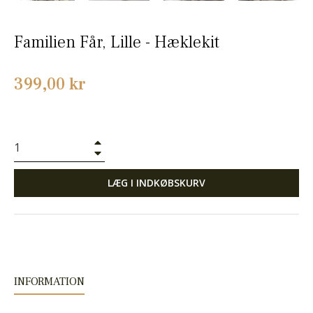
Familien Får, Lille - Hæklekit
Normalpris
399,00 kr
+
−
LÆG I INDKØBSKURV
INFORMATION