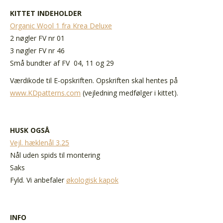
KITTET INDEHOLDER
Organic Wool 1 fra Krea Deluxe
2 nøgler FV nr 01
3 nøgler FV nr 46
Små bundter af FV 04, 11 og 29
Værdikode til E-opskriften. Opskriften skal hentes på
www.KDpatterns.com
(vejledning medfølger i kittet).
HUSK OGSÅ
Vejl. hæklenål 3.25
Nål uden spids til montering
Saks
Fyld. Vi anbefaler
økologisk kapok
INFO