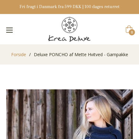
Fri fragt i Danmark fra 599 DKK | 100 dages returret
Indkøb
0
Forside
/
Deluxe PONCHO af Mette Hvitved - Garnpakke