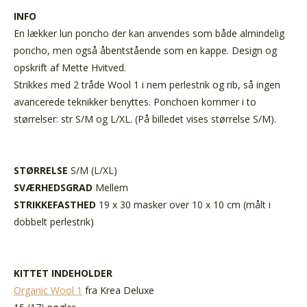
INFO
En lækker lun poncho der kan anvendes som både almindelig
poncho, men også åbentstående som en kappe. Design og
opskrift af Mette Hvitved.
Strikkes med 2 tråde Wool 1 i nem perlestrik og rib, så ingen
avancerede teknikker benyttes. Ponchoen kommer i to
størrelser: str S/M og L/XL. (På billedet vises størrelse S/M).
STØRRELSE
S/M (L/XL)
SVÆRHEDSGRAD
Mellem
STRIKKEFASTHED
19 x 30 masker over 10 x 10 cm (målt i
dobbelt perlestrik)
KITTET INDEHOLDER
Organic Wool 1
fra Krea Deluxe