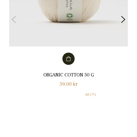
ORGANIC COTTON 50 G
Normalpris
39,00 kr
All (71)