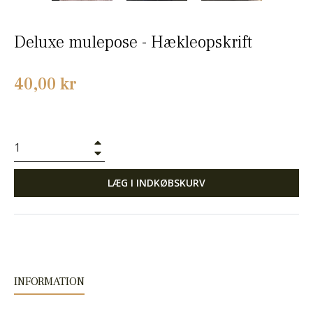
Deluxe mulepose - Hækleopskrift
Normalpris
40,00 kr
+
−
LÆG I INDKØBSKURV
INFORMATION