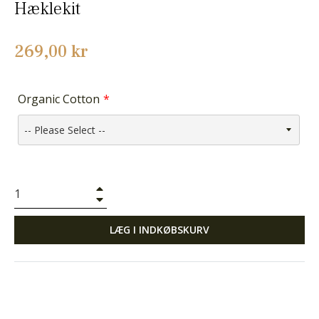
Hæklekit
Normalpris
269,00 kr
Organic Cotton
+
−
LÆG I INDKØBSKURV