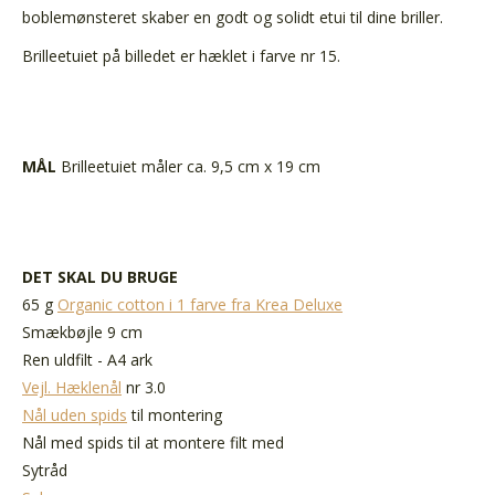
boblemønsteret skaber en godt og solidt etui til dine briller.
Brilleetuiet på billedet er hæklet i farve nr 15.
MÅL
Brilleetuiet måler ca. 9,5 cm x 19 cm
DET SKAL DU BRUGE
65 g
Organic cotton i 1 farve fra Krea Deluxe
Smækbøjle 9 cm
Ren uldfilt - A4 ark
Vejl. Hæklenål
nr 3.0
Nål uden spids
til montering
Nål med spids til at montere filt med
Sytråd