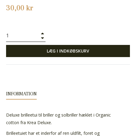
Normalpris
30,00 kr
+
−
LÆG I INDKØBSKURV
INFORMATION
Deluxe brilleetui til briller og solbriller hæklet i Organic
cotton fra Krea Deluxe.
Brilleetuiet har et inderfor af ren uldfilt, foret og