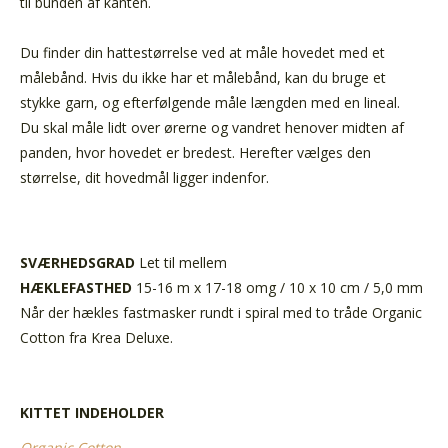
til bunden af kanten.
Du finder din hattestørrelse ved at måle hovedet med et
målebånd. Hvis du ikke har et målebånd, kan du bruge et
stykke garn, og efterfølgende måle længden med en lineal.
Du skal måle lidt over ørerne og vandret henover midten af
panden, hvor hovedet er bredest. Herefter vælges den
størrelse, dit hovedmål ligger indenfor.
SVÆRHEDSGRAD
Let til mellem
HÆKLEFASTHED
15-16 m x 17-18 omg / 10 x 10 cm / 5,0 mm
Når der hækles fastmasker rundt i spiral med to tråde Organic
Cotton fra Krea Deluxe.
KITTET INDEHOLDER
Organic Cotton