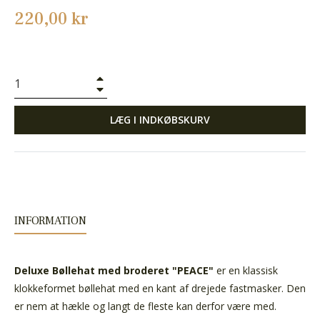
Normalpris
220,00 kr
+
−
LÆG I INDKØBSKURV
INFORMATION
Deluxe Bøllehat med broderet "PEACE"
er en klassisk
klokkeformet bøllehat med en kant af drejede fastmasker. Den
er nem at hækle og langt de fleste kan derfor være med.