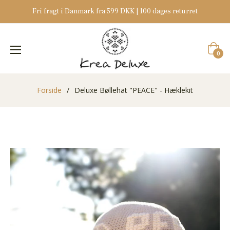
Fri fragt i Danmark fra 599 DKK | 100 dages returret
Indkøb
0
Forside
/
Deluxe Bøllehat "PEACE" - Hæklekit