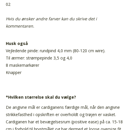
02
Hvis du ønsker andre farver kan du skrive det i
kommentaren.
Husk også
Vejledende pinde: rundpind 4,0 mm (80-120 cm wire).
Til ærmer: strømpepinde 3,5 og 4,0
8 maskemarkører
Knapper
*Hvilken størrelse skal du vælge?
De angivne mål er cardiganens færdige mål, når den angivne
strikkefasthed i opskriften er overholdt og trøjen er vasket.
Cardiganen har et bevægelsesrum (positive ease) på ca. 15-18
cm i forhold til brystmålet og har dermed et loose oversize fit.