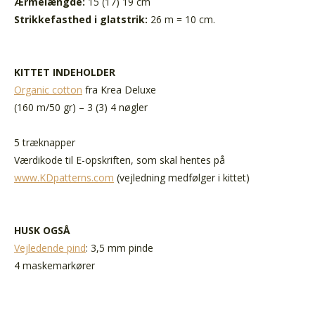
Ærmelængde:
15 (17) 19 cm
Strikkefasthed i glatstrik:
26 m = 10 cm.
KITTET INDEHOLDER
Organic cotton
fra Krea Deluxe
(160 m/50 gr) – 3 (3) 4 nøgler
5 træknapper
Værdikode til E-opskriften, som skal hentes på
www.KDpatterns.com
(vejledning medfølger i kittet)
HUSK OGSÅ
Vejledende pind
: 3,5 mm pinde
4 maskemarkører