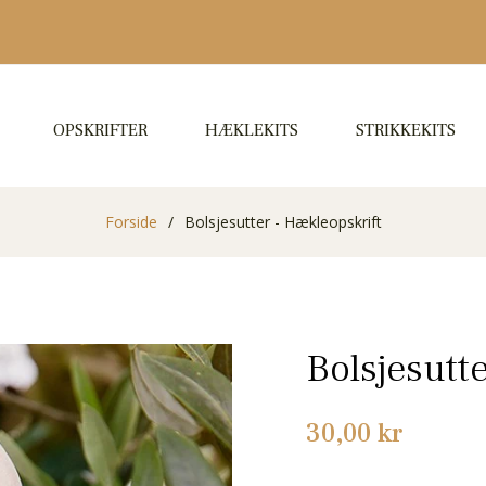
OPSKRIFTER
HÆKLEKITS
STRIKKEKITS
Forside
/
Bolsjesutter - Hækleopskrift
Bolsjesutt
Normalpris
30,00 kr