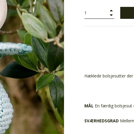
+
−
Hæklede bolsjesutter der h
MÅL
En færdig bolsjesut 
SVÆRHEDSGRAD
Melle