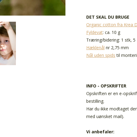
DET SKAL DU BRUGE
Organic cotton fra Krea 
Fyldevat
: ca. 10 g
Træring/bidering: 1 stk, 5
Hæklenål
nr 2,75 mm
Nål uden spids
til monter
INFO - OPSKRIFTER
Opskriften er en e-opskrif
bestilling.
Har du ikke modtaget den 
med uønsket mail).
Vi anbefaler: