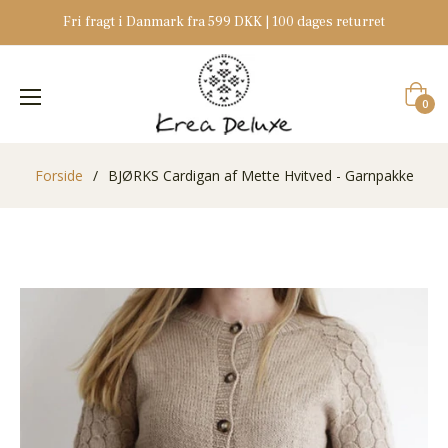
Fri fragt i Danmark fra 599 DKK | 100 dages returret
Indkøb
0
Forside
/
BJØRKS Cardigan af Mette Hvitved - Garnpakke