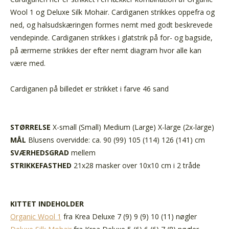
Wool 1 og Deluxe Silk Mohair. Cardiganen strikkes oppefra og
ned, og halsudskæringen formes nemt med godt beskrevede
vendepinde. Cardiganen strikkes i glatstrik på for- og bagside,
på ærmerne strikkes der efter nemt diagram hvor alle kan
være med.
Cardiganen på billedet er strikket i farve 46 sand
STØRRELSE
X-small (Small) Medium (Large) X-large (2x-large)
MÅL
Blusens overvidde:
ca. 90 (99) 105 (114) 126 (141) cm
SVÆRHEDSGRAD
mellem
STRIKKEFASTHED
21x28 masker over 10x10 cm i 2 tråde
KITTET INDEHOLDER
Organic Wool 1
fra Krea Deluxe
7 (9) 9 (9) 10 (11) nøgler