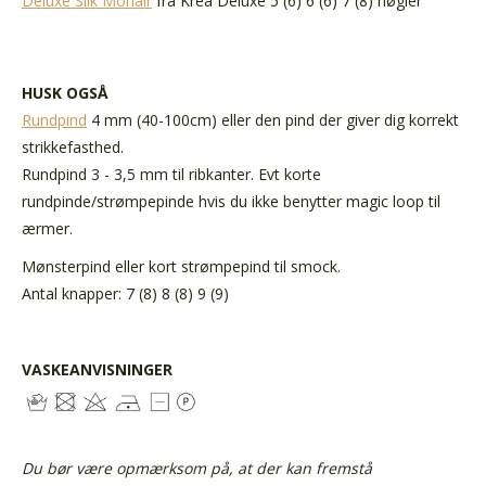
Deluxe Silk Mohair
fra Krea Deluxe
5 (6) 6 (6) 7 (8) nøgler
HUSK OGSÅ
Rundpind
4 mm (40-100cm) eller den pind der giver dig korrekt
strikkefasthed.
Rundpind 3 - 3,5 mm til ribkanter. Evt korte
rundpinde/strømpepinde hvis du ikke benytter magic loop til
ærmer.
Mønsterpind eller kort strømpepind til smock.
Antal knapper: 7 (8) 8 (8) 9 (9)
VASKEANVISNINGER
Du bør være opmærksom på, at der kan fremstå