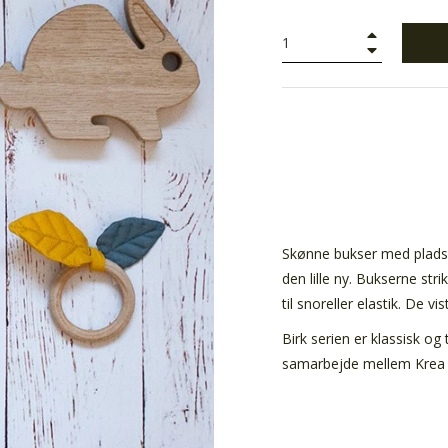
+
−
Skønne bukser med plads t
den lille ny. Bukserne str
til snoreller elastik. De vi
Birk serien er klassisk og 
samarbejde mellem Krea D