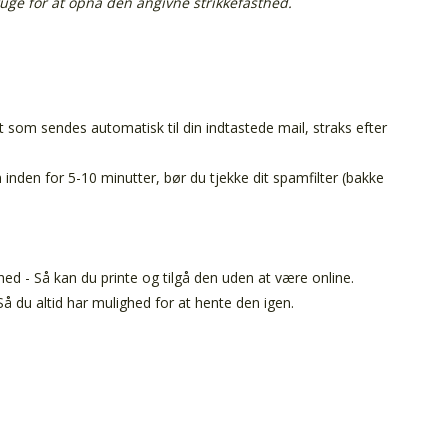
ruge for at opnå den angivne strikkefasthed.
t som sendes automatisk til din indtastede mail, straks efter
inden for 5-10 minutter, bør du tjekke dit spamfilter (bakke
ed - Så kan du printe og tilgå den uden at være online.
å du altid har mulighed for at hente den igen.