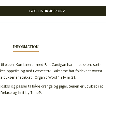
LÆG I INDKØBSKURV
INFORMATION
il bleen. Kombineret med Birk Cardigan har du et skønt sæt til
ikkes oppefra og ned i vævestrik. Bukserne har foldekant øverst
ste bukser er strikket i Organic Wool 1 i fv nr 21.
tidsløs og passer til både drenge og piger. Serien er udviklet i et
eluxe og Knit by TrineP.