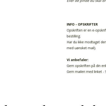
Eller de pinde du skal b
INFO - OPSKRIFTER
Opskriften er en e-opskrif
bestilling.
Har du ikke modtaget den 
med uønsket mail).
Vi anbefaler:
Gem opskriften på din enh
Gem mailen med linket - S