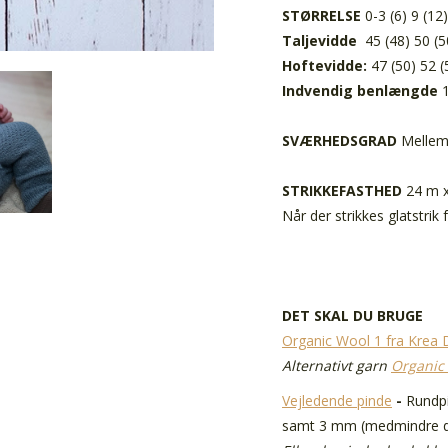
STØRRELSE
0-3 (6) 9 (12
Taljevidde
45 (48) 50 (5
Hoftevidde:
47 (50) 52 
Indvendig benlængde
1
SVÆRHEDSGRAD
Melle
STRIKKEFASTHED
24 m 
Når der strikkes glatstri
DET SKAL DU BRUGE
Organic Wool 1 fra Krea 
Alternativt garn
Organic 
Vejledende pinde
-
Rundp
samt 3 mm (medmindre d