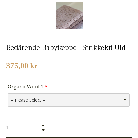
Bedårende Babytæppe - Strikkekit Uld
Normalpris
375,00 kr
Organic Wool 1
+
−