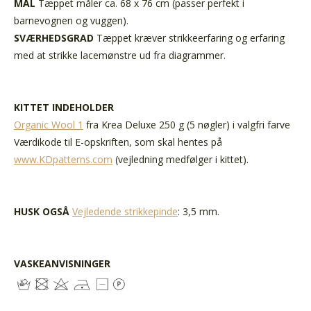
MÅL
Tæppet måler ca. 68 x 76 cm (passer perfekt i
barnevognen og vuggen).
SVÆRHEDSGRAD
Tæppet kræver strikkeerfaring og erfaring
med at strikke lacemønstre ud fra diagrammer.
KITTET INDEHOLDER
Organic Wool 1
fra Krea Deluxe 250 g (5 nøgler) i valgfri farve
Værdikode til E-opskriften, som skal hentes på
www.KDpatterns.com
(vejledning medfølger i kittet).
HUSK OGSÅ
Vejledende strikkepinde
: 3,5 mm.
VASKEANVISNINGER