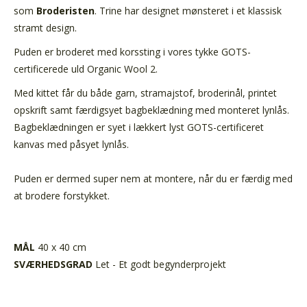
som
Broderisten
.
Trine har designet mønsteret
i e
t klassisk
stramt design.
Puden er broderet med korssting i vores tykke GOTS-
certificerede uld
Organic Wool 2
.
Med kittet får du både garn, stramajstof, broderinål, printet
opskrift samt færdigsyet bagbeklædning med monteret lynlås.
Bagbeklædningen er syet i lækkert lyst GOTS-certificeret
kanvas med påsyet lynlås.
Puden er dermed super nem at montere, når du er færdig med
at brodere forstykket.
MÅL
40 x 40 cm
SVÆRHEDSGRAD
Let - Et godt begynderprojekt