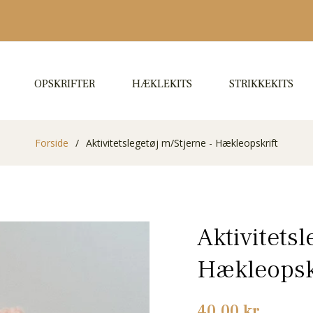
OPSKRIFTER
HÆKLEKITS
STRIKKEKITS
Forside
/
Aktivitetslegetøj m/Stjerne - Hækleopskrift
Aktivitetsl
Hækleopsk
Normalpris
40,00 kr