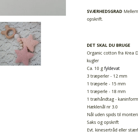
SVÆRHEDSGRAD
Mellem 
opskrift.
DET SKAL DU BRUGE
Organic cotton fra Krea De
kugler
Ca. 10 g
fyldevat
3 træperler - 12 mm
1 træperle - 15 mm
1 træperle - 18 mm
1 træhåndtag - kaninfor
Hæklenål nr 3.0
Nål uden spids til monter
Saks og opskrift
Evt. kinesertråd eller st