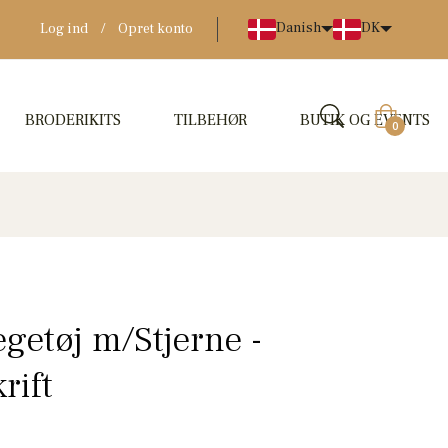
Danish
DK
Log ind
/
Opret konto
BRODERIKITS
TILBEHØR
BUTIK OG EVENTS
Indkøbskur
0
egetøj m/Stjerne -
rift