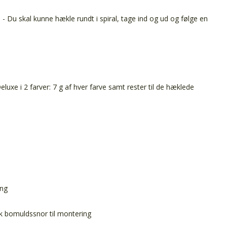
- Du skal kunne hækle rundt i spiral, tage ind og ud og følge en
luxe i 2 farver: 7 g af hver farve samt rester til de hæklede
m
ing
ærk bomuldssnor til montering