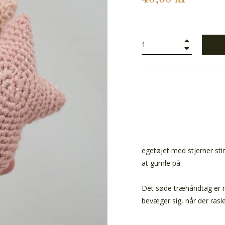
+
−
egetøjet med stjerner st
at gumle på.
Det søde træhåndtag er ne
bevæger sig, når der rasl