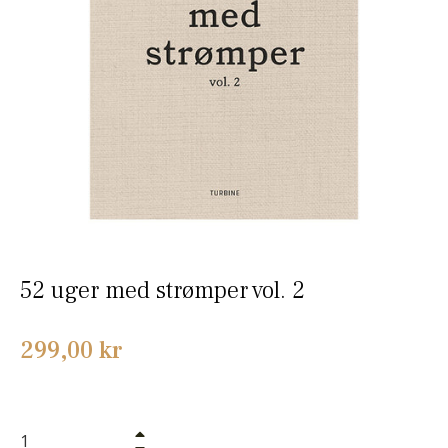
52 uger med strømper vol. 2
Normalpris
299,00 kr
+
−