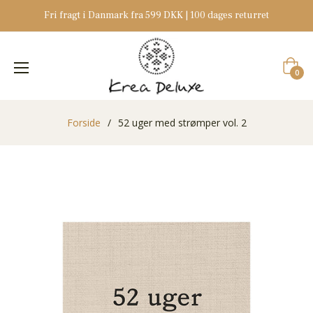
Fri fragt i Danmark fra 599 DKK | 100 dages returret
Indkøb
0
Forside
/
52 uger med strømper vol. 2