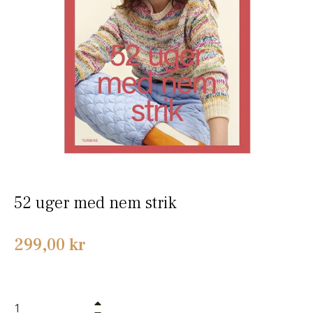
52 uger med nem strik
Normalpris
299,00 kr
+
−